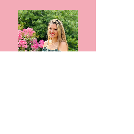
Sabrina Pusch-Bruno
Senior Key Account Managerin
s.pusch-
bruno@neuemarkenwelten.de
0208 377898-12